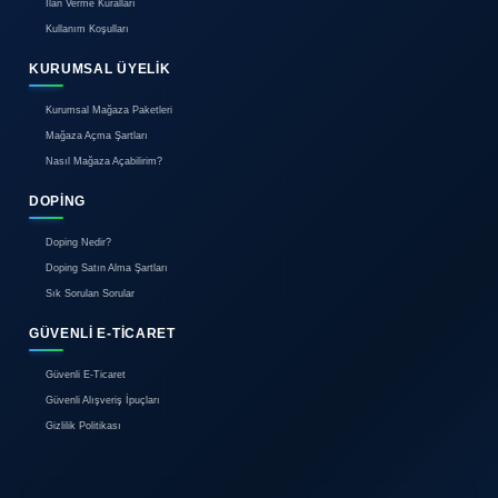
0850 304 44 58
Çağrı Merkezi
HAKKIMIZDA
Hakkımızda
Reklam
İletişim
BIREYSEL ÜYELIK
Bireysel Üyelik Paketleri
İlan Verme Kuralları
Kullanım Koşulları