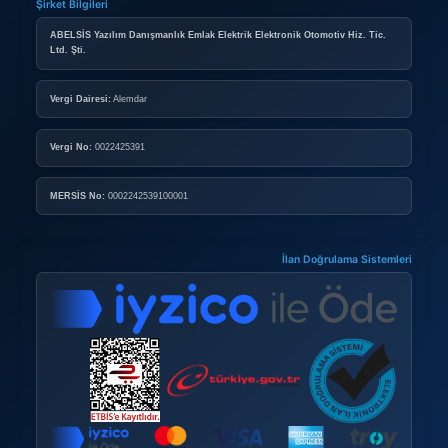
KURUMSAL ÜYELIK
Kurumsal Mağaza Paketleri
Mağaza Açma Şartları
Nasıl Mağaza Açabilirim?
DOPING
Doping Nedir?
Doping Satın Alma Şartları
Sık Sorulan Sorular
GÜVENLI E-TICARET
Güvenli E-Ticaret