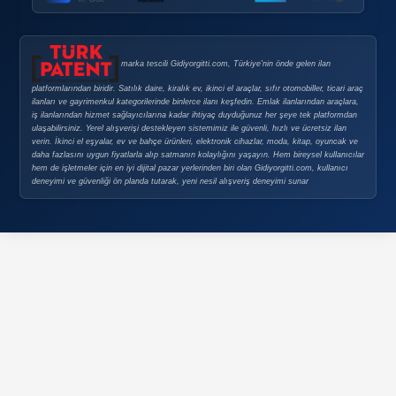
Güvenli Alışveriş İpuçları
Gizlilik Politikası
Şirket Bilgileri
ABELSİS Yazılım Danışmanlık Emlak Elektrik Elektronik Ot
Ltd. Şti.
Vergi Dairesi:
Alemdar
Vergi No:
0022425391
MERSİS No:
0002242539100001