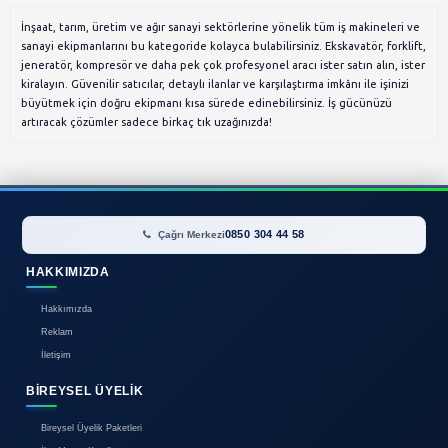
İlan bulunamadı.
İnşaat, tarım, üretim ve ağır sanayi sektörlerine yönelik
sanayi ekipmanlarını bu kategoride kolayca bulabilirsiniz
jeneratör, kompresör ve daha pek çok profesyonel aracı i
kiralayın. Güvenilir satıcılar, detaylı ilanlar ve karşılaştır
büyütmek için doğru ekipmanı kısa sürede edinebilirsin
artıracak çözümler sadece birkaç tık uzağınızda!