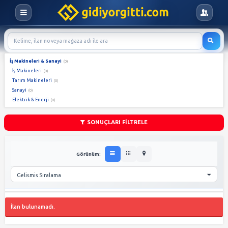
İş Makineleri & Sanayi
(0)
İş Makineleri
(0)
Tarım Makineleri
(0)
Sanayi
(0)
Elektrik & Enerji
(0)
SONUÇLARI FİLTRELE
Görünüm: