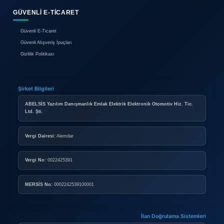
Reklam
İletişim
BIREYSEL ÜYELIK
Bireysel Üyelik Paketleri
İlan Verme Kuralları
Kullanım Koşulları
KURUMSAL ÜYELIK
Kurumsal Mağaza Paketleri
Mağaza Açma Şartları
Nasıl Mağaza Açabilirim?
DOPING