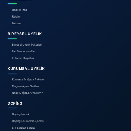
35 TL
ZARİF BAYANLARA ÖZEL ÇORAP
Kocaeli / Gebze / Barış Mah.
0850 304 44 58
Çağrı Merkezi
HAKKIMIZDA
Hakkımızda