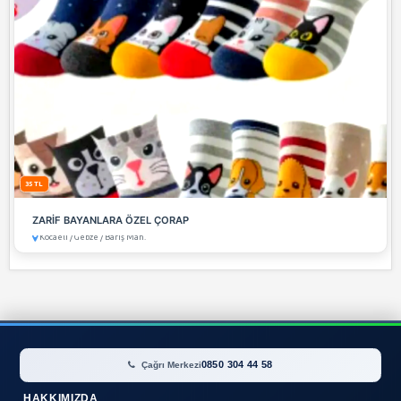
Korse
(0)
Külot
(0)
Görünüm:
Pijama
(0)
Sütyen
(0)
Saten Gecelik
(0)
Takım
(0)
Tayt
(0)
Fantezi
(0)
Aksesuar
(0)
Şifon Gecelik
(0)
Tül Gecelik
(0)
Dantel Gecelik
(0)
Termal Sauna
(0)
Deri Giyim
(0)