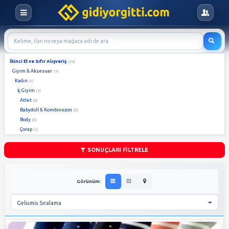
İkinci El ve Sıfır Alışveriş
(16)
Giyim & Aksesuar
(1)
Kadın
(1)
İç Giyim
(1)
Atlet
(0)
Babydoll & Kombinezon
(0)
Body
(0)
Çorap
(1)
Gecelik & Sabahlık
(0)
Jartiyer & Büstiyer
(0)
SONUÇLARI FİLTRELE
Jüpon
(0)