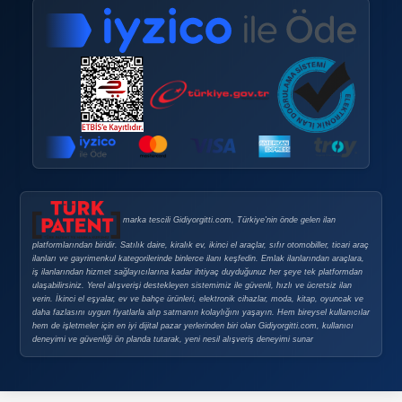
Doping Nedir?
Doping Satın Alma Şartları
Sık Sorulan Sorular
GÜVENLI E-TICARET
Güvenli E-Ticaret
Güvenli Alışveriş İpuçları
Gizlilik Politikası
Şirket Bilgileri
ABELSİS Yazılım Danışmanlık Emlak Elektrik Elektronik Ot
Ltd. Şti.