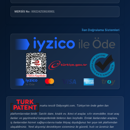
Doping Nedir?
Doping Satın Alma Şartları
Sık Sorulan Sorular
GÜVENLI E-TICARET
Güvenli E-Ticaret
Güvenli Alışveriş İpuçları
Gizlilik Politikası
Şirket Bilgileri
ABELSİS Yazılım Danışmanlık Emlak Elektrik Elektronik Ot
Ltd. Şti.