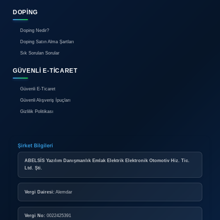
İletişim
BIREYSEL ÜYELIK
Bireysel Üyelik Paketleri
İlan Verme Kuralları
Kullanım Koşulları
KURUMSAL ÜYELIK
Kurumsal Mağaza Paketleri
Mağaza Açma Şartları
Nasıl Mağaza Açabilirim?
DOPING