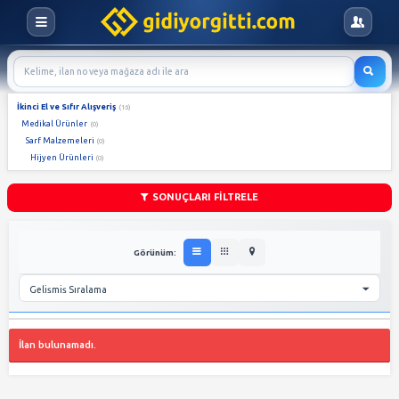
İkinci El ve Sıfır Alışveriş
(16)
Medikal Ürünler
(0)
Sarf Malzemeleri
(0)
Hijyen Ürünleri
(0)
SONUÇLARI FİLTRELE
Görünüm: