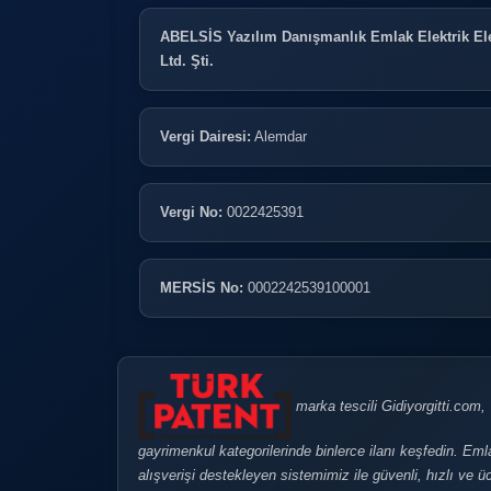
ABELSİS Yazılım Danışmanlık Emlak Elektrik Ele
Ltd. Şti.
Vergi Dairesi:
Alemdar
Vergi No:
0022425391
MERSİS No:
0002242539100001
marka tescili Gidiyorgitti.com, Tü
gayrimenkul kategorilerinde binlerce ilanı keşfedin. Eml
alışverişi destekleyen sistemimiz ile güvenli, hızlı ve üc