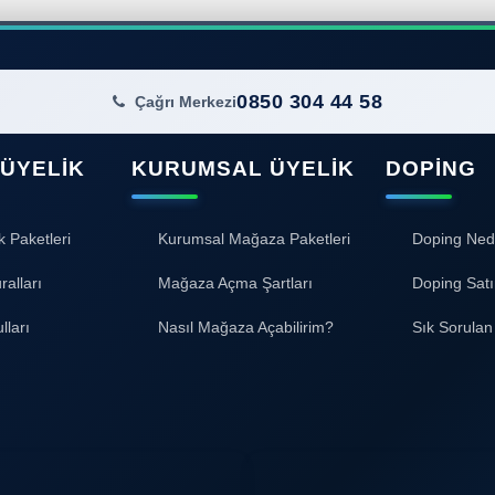
0850 304 44 58
Çağrı Merkezi
 ÜYELIK
KURUMSAL ÜYELIK
DOPING
k Paketleri
Kurumsal Mağaza Paketleri
Doping Ned
ralları
Mağaza Açma Şartları
Doping Satı
lları
Nasıl Mağaza Açabilirim?
Sık Sorulan