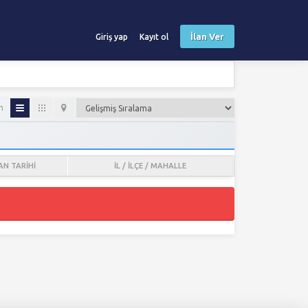
İlan Ver
Giriş yap
Kayıt ol
m
AN TARIHI
İL / İLÇE / MAHALLE