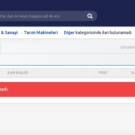
i & Sanayi
Tarım Makineleri
Diğer
kategorisinde ilan bulunamadı.
Görünü
İLAN BAŞLIĞI
FIYAT
İL
madı.