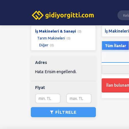
İş Makineler
İş Makineleri & Sanayi
(0)
Tarım Makineleri
(0)
Diğer
(0)
Tüm İlanlar
Adres
Hata: Erisim engellendi.
İlan buluna
Fiyat
FILTRELE