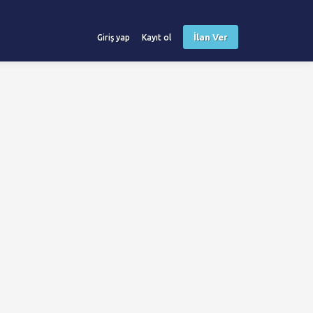
İlan Ver
Giriş yap
Kayıt ol