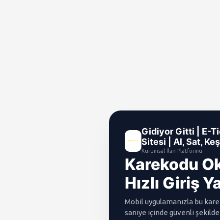
Gidiyor Gitti | E-T
Sitesi | Al, Sat, Ke
Kurumsal İlan Platformu
Karekodu O
Hızlı Giriş Y
Mobil uygulamanızla bu kare
saniye içinde güvenli şekilde