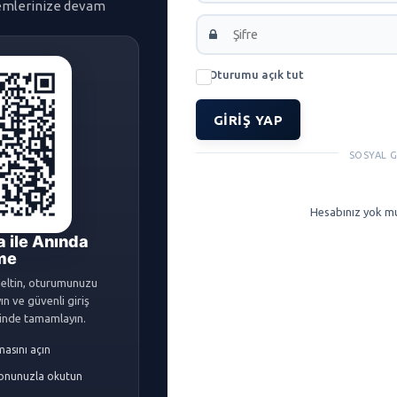
şlemlerinize devam
Oturumu açık tut
GIRIŞ YAP
SOSYAL G
Hesabınız yok m
 ile Anında
me
eltin, oturumunuzu
n ve güvenli giriş
içinde tamamlayın.
masını açın
fonunuzla okutun