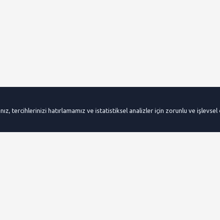
 tercihlerinizi hatırlamamız ve istatistiksel analizler için zorunlu ve işlevsel ç
0850 304 44 58
Çağrı Merkezi