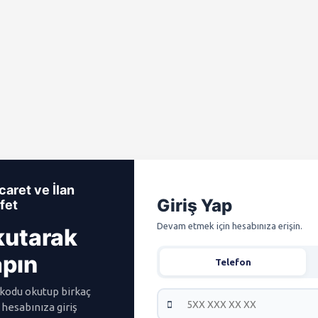
icaret ve İlan
Giriş Yap
şfet
Devam etmek için hesabınıza erişin.
kutarak
apın
Telefon
kodu okutup birkaç
 hesabınıza giriş