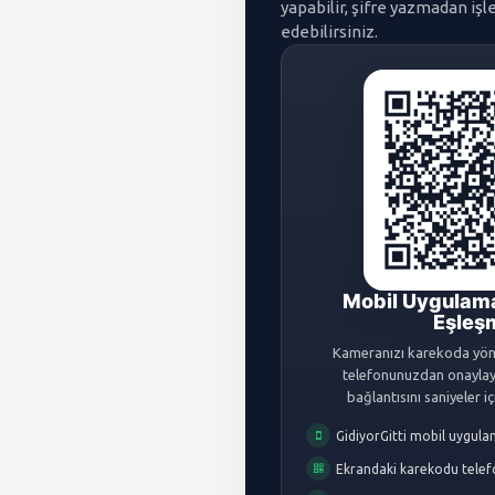
yapabilir, şifre yazmadan i
edebilirsiniz.
Mobil Uygulama
Eşleş
Kameranızı karekoda yön
telefonunuzdan onaylayı
bağlantısını saniyeler 
GidiyorGitti mobil uygula
Ekrandaki karekodu tele