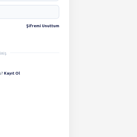
Şifremi Unuttum
IRIŞ
u?
Kayıt Ol