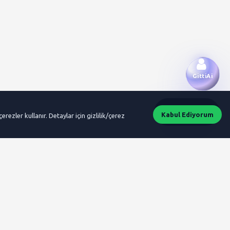
GittiAi
GidiyorAi
Kabul Ediyorum
erezler kullanır. Detaylar için gizlilik/çerez