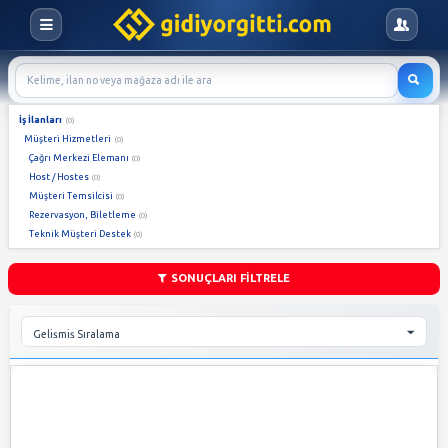
İş İlanları
(0)
Müşteri Hizmetleri
(0)
Çağrı Merkezi Elemanı
(0)
Host / Hostes
(0)
Müşteri Temsilcisi
(0)
Rezervasyon, Biletleme
(0)
Teknik Müşteri Destek
(0)
SONUÇLARI FİLTRELE