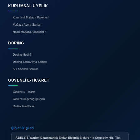
0850 304 44 58
Çağrı Merkezi
HAKKIMIZDA
Hakkımızda
Reklam
İletişim
BIREYSEL ÜYELIK
Bireysel Üyelik Paketleri
İlan Verme Kuralları
Kullanım Koşulları
KURUMSAL ÜYELIK