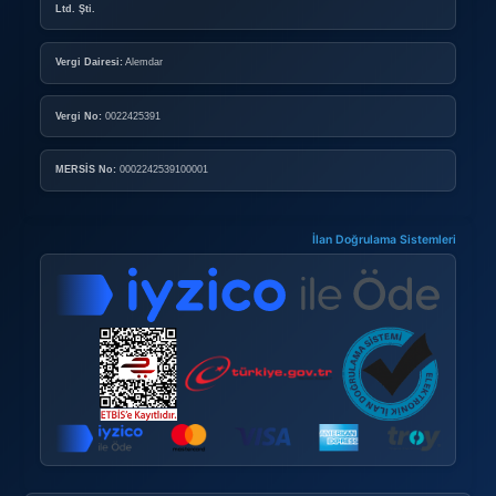
Kurumsal Mağaza Paketleri
Mağaza Açma Şartları
Nasıl Mağaza Açabilirim?
DOPING
Doping Nedir?
Doping Satın Alma Şartları
Sık Sorulan Sorular
GÜVENLI E-TICARET
Güvenli E-Ticaret
Güvenli Alışveriş İpuçları
Gizlilik Politikası