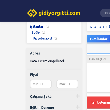
İş İlanları
İş İlanları
(0)
Sağlık
(0)
Fizyoterapist
(0)
Tüm İlanlar
Adres
İLAN BAŞLIĞI
Hata: Erisim engellendi.
Fiyat
Çalışma Şekli
İlan buluna
Eğitim Durumu