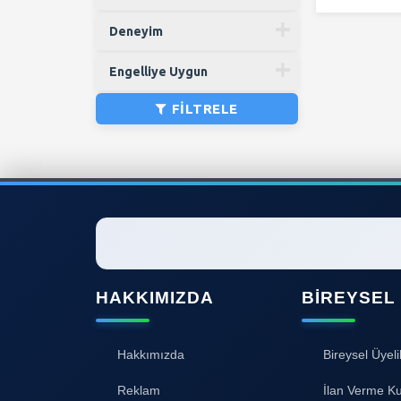
Deneyim
Engelliye Uygun
FILTRELE
HAKKIMIZDA
BIREYSEL
Hakkımızda
Bireysel Üyeli
Reklam
İlan Verme Ku