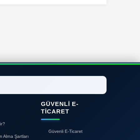
GÜVENLI E-
TICARET
ir?
Güvenli E-Ticaret
n Alma Şartları