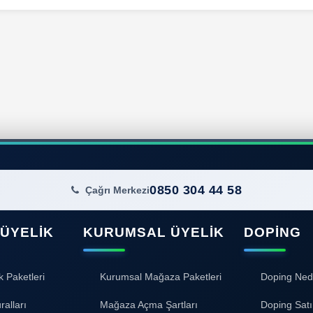
0850 304 44 58
Çağrı Merkezi
 ÜYELIK
KURUMSAL ÜYELIK
DOPING
k Paketleri
Kurumsal Mağaza Paketleri
Doping Ned
ralları
Mağaza Açma Şartları
Doping Satı