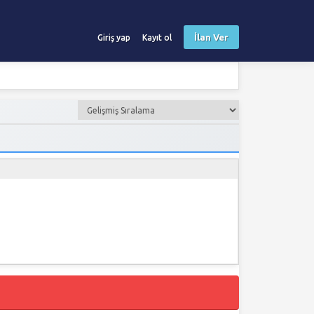
İlan Ver
Giriş yap
Kayıt ol