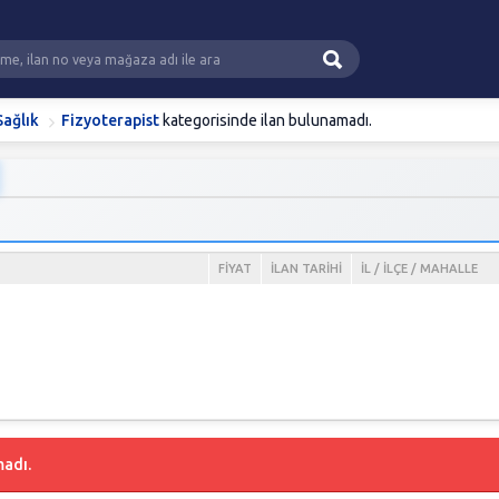
Sağlık
Fizyoterapist
kategorisinde ilan bulunamadı.
FIYAT
İLAN TARIHI
İL / İLÇE / MAHALLE
madı.