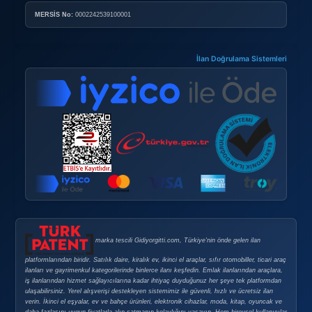
Doping Satın Alma Şartları
Sık Sorulan Sorular
GÜVENLI E-TICARET
Güvenli E-Ticaret
Güvenli Alışveriş İpuçları
Gizlilik Politikası
Şirket Bilgileri
ABELSİS Yazılım Danışmanlık Emlak Elektrik Elektronik Ot
Ltd. Şti.