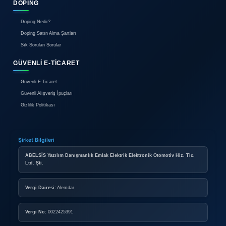
İletişim
BIREYSEL ÜYELIK
Bireysel Üyelik Paketleri
İlan Verme Kuralları
Kullanım Koşulları
KURUMSAL ÜYELIK
Kurumsal Mağaza Paketleri
Mağaza Açma Şartları
Nasıl Mağaza Açabilirim?
DOPING
Doping Nedir?