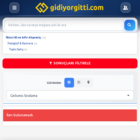
İkinci El ve Sıfır Alışveriş
(16)
Fotoğraf & Kamera
(0)
Toplu Satış
(0)
SONUÇLARI FİLTRELE
Görünüm: