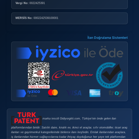
Doping Nedir?
Doping Satın Alma Şartları
Sık Sorulan Sorular
GÜVENLI E-TICARET
Güvenli E-Ticaret
Güvenli Alışveriş İpuçları
Gizlilik Politikası
Şirket Bilgileri
ABELSİS Yazılım Danışmanlık Emlak Elektrik Elektronik Ot