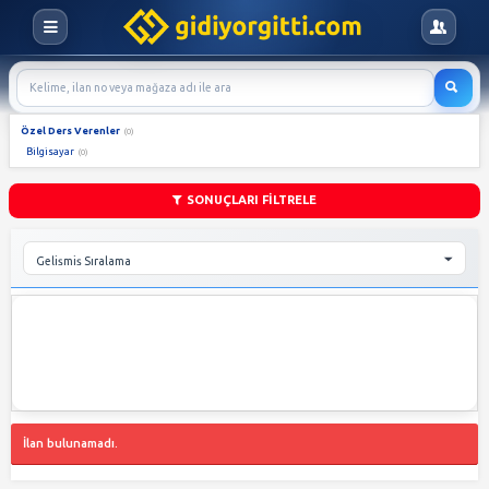
Özel Ders Verenler
(0)
Bilgisayar
(0)
SONUÇLARI FİLTRELE