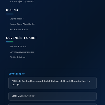
Reklam
İletişim
BIREYSEL ÜYELIK
Bireysel Üyelik Paketleri
İlan Verme Kuralları
Kullanım Koşulları
KURUMSAL ÜYELIK
Kurumsal Mağaza Paketleri
Mağaza Açma Şartları
Nasıl Mağaza Açabilirim?
DOPING